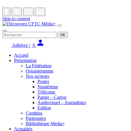
Skip to content
Main
Navigation
Recherche
pour
:
Adhérez !
0
Accueil
Présentation
La Fédération
Organigramme
Nos secteurs
Postes
Numérique
Télécoms
Papier – Carton
Audiovisuel – Journalistes
Edition
Comhiso
Partenaires
Bibliothèque Media+
Actualités