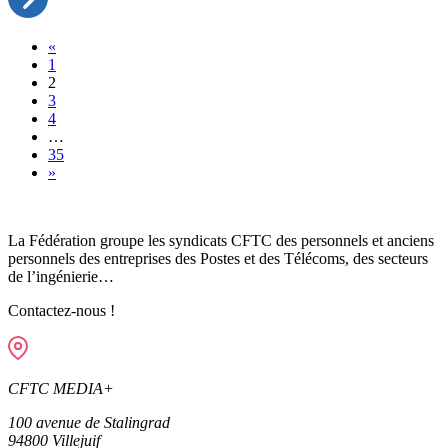
Posts
«
1
navigation
2
3
4
…
35
»
La Fédération groupe les syndicats CFTC des personnels et anciens
personnels des entreprises des Postes et des Télécoms, des secteurs
de l’ingénierie…
Contactez-nous !
CFTC MEDIA+
100 avenue de Stalingrad
94800
Villejuif