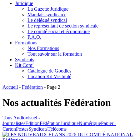
Juridique
La Gazette Juridique
Mandats syndicaux
Le délégué syndical
Le représentant de section syndicale
Le comité social et économique
F.A.Q.
Formations
Nos Formations
Tout savoir sur la formation
Syndicats
Kit Com’
Catalogue de Goodies
Location Kit Visibilité
Accueil
-
Fédération
-
Page 2
Nos actualités
Fédération
Tous
Audiovisuel -
Journalistes
Edition
Fédération
Juridique
Numérique
Papier -
Carton
Postes
Syndicats
Télécoms