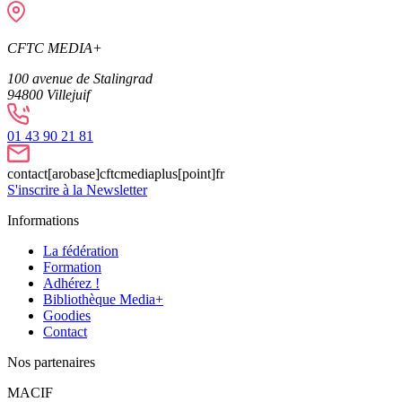
CFTC MEDIA+
100 avenue de Stalingrad
94800
Villejuif
01 43 90 21 81
contact[arobase]cftcmediaplus[point]fr
S'inscrire à la Newsletter
Informations
La fédération
Formation
Adhérez !
Bibliothèque Media+
Goodies
Contact
Nos partenaires
MACIF