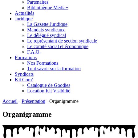
Partenaires
Bibliothèque Media+
Actualités
Juridique
La Gazette Juridique
Mandats syndicaux
Le délégué syndical
Le représentant de section syndicale
Le comité social et économique
F.A.Q.
Formations
Nos Formations
Tout savoir sur la formation
Syndicats
Kit Com’
Catalogue de Goodies
Location Kit Visibilité
Accueil
-
Présentation
-
Organigramme
Organigramme