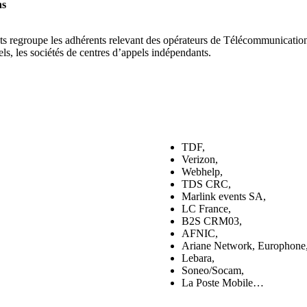
ns
 regroupe les adhérents relevant des opérateurs de Télécommunication, 
els, les sociétés de centres d’appels indépendants.
TDF,
Verizon,
Webhelp,
TDS CRC,
Marlink events SA,
LC France,
B2S CRM03,
AFNIC,
Ariane Network, Europhone
Lebara,
Soneo/Socam,
La Poste Mobile…