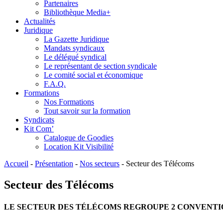
Partenaires
Bibliothèque Media+
Actualités
Juridique
La Gazette Juridique
Mandats syndicaux
Le délégué syndical
Le représentant de section syndicale
Le comité social et économique
F.A.Q.
Formations
Nos Formations
Tout savoir sur la formation
Syndicats
Kit Com’
Catalogue de Goodies
Location Kit Visibilité
Accueil
-
Présentation
-
Nos secteurs
-
Secteur des Télécoms
Secteur des Télécoms
LE SECTEUR DES TÉLÉCOMS REGROUPE 2 CONVENTIO