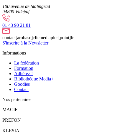
100 avenue de Stalingrad
94800
Villejuif
01 43 90 21 81
contact[arobase]cftcmediaplus[point]fr
S'inscrire à la Newsletter
Informations
La fédération
Formation
Adhérez !
Bibliothèque Media+
Goodies
Contact
Nos partenaires
MACIF
PREFON
KLESIA