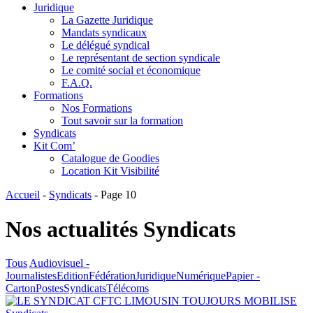
Juridique
La Gazette Juridique
Mandats syndicaux
Le délégué syndical
Le représentant de section syndicale
Le comité social et économique
F.A.Q.
Formations
Nos Formations
Tout savoir sur la formation
Syndicats
Kit Com’
Catalogue de Goodies
Location Kit Visibilité
Accueil
-
Syndicats
-
Page 10
Nos actualités
Syndicats
Tous
Audiovisuel -
Journalistes
Edition
Fédération
Juridique
Numérique
Papier -
Carton
Postes
Syndicats
Télécoms