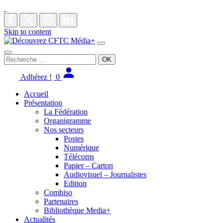
Skip to content
Main
Navigation
Recherche
pour
:
Adhérez !
0
Accueil
Présentation
La Fédération
Organigramme
Nos secteurs
Postes
Numérique
Télécoms
Papier – Carton
Audiovisuel – Journalistes
Edition
Comhiso
Partenaires
Bibliothèque Media+
Actualités