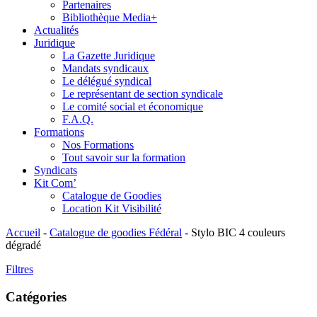
Partenaires
Bibliothèque Media+
Actualités
Juridique
La Gazette Juridique
Mandats syndicaux
Le délégué syndical
Le représentant de section syndicale
Le comité social et économique
F.A.Q.
Formations
Nos Formations
Tout savoir sur la formation
Syndicats
Kit Com’
Catalogue de Goodies
Location Kit Visibilité
Accueil
-
Catalogue de goodies Fédéral
-
Stylo BIC 4 couleurs
dégradé
Filtres
Catégories