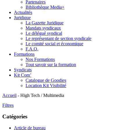
Partenaires
Bibliothèque Media+
Actualités
Juridique
La Gazette Juridique
Mandats syndicaux
Le délégué syndical
Le représentant de section syndicale
Le comité social et économique
F.A.Q.
Formations
Nos Formations
Tout savoir sur la formation
Syndicats
Kit Com’
Catalogue de Goodies
Location Kit Visibilité
Accueil
-
High Tech / Multimedia
Filtres
Catégories
Article de bureau