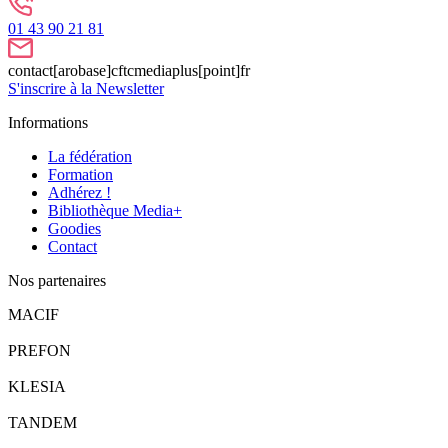
01 43 90 21 81
contact[arobase]cftcmediaplus[point]fr
S'inscrire à la Newsletter
Informations
La fédération
Formation
Adhérez !
Bibliothèque Media+
Goodies
Contact
Nos partenaires
MACIF
PREFON
KLESIA
TANDEM