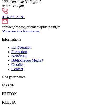
100 avenue de Stalingrad
94800
Villejuif
01 43 90 21 81
contact[arobase]cftcmediaplus[point]fr
S'inscrire à la Newsletter
Informations
La fédération
Formation
Adhérez !
Bibliothèque Media+
Goodies
Contact
Nos partenaires
MACIF
PREFON
KLESIA