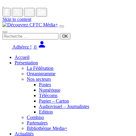
Skip to content
Main
Navigation
Recherche
pour
:
Adhérez !
0
Accueil
Présentation
La Fédération
Organigramme
Nos secteurs
Postes
Numérique
Télécoms
Papier – Carton
Audiovisuel – Journalistes
Edition
Comhiso
Partenaires
Bibliothèque Media+
Actualités