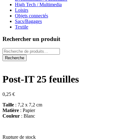
High Tech / Multimedia
Loisirs
Objets connectés
Sacs/Bagages
Textile
Rechercher un produit
Recherche
pour :
Recherche
Post-IT 25 feuilles
0,25
€
Taille
: 7,2 x 7,2 cm
Matière
: Papier
Couleur
: Blanc
Rupture de stock