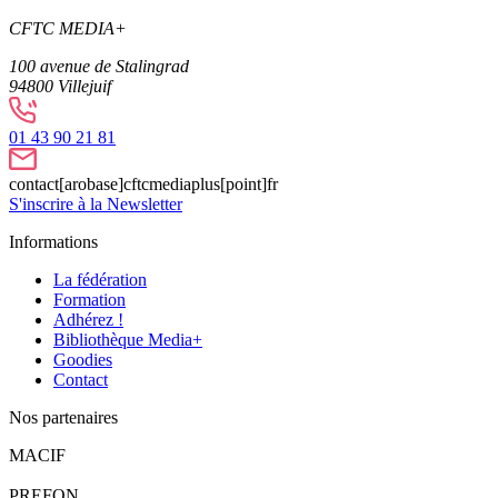
CFTC MEDIA+
100 avenue de Stalingrad
94800
Villejuif
01 43 90 21 81
contact[arobase]cftcmediaplus[point]fr
S'inscrire à la Newsletter
Informations
La fédération
Formation
Adhérez !
Bibliothèque Media+
Goodies
Contact
Nos partenaires
MACIF
PREFON