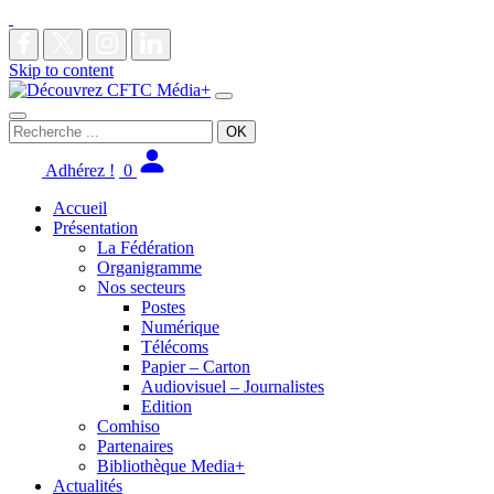
Skip to content
Main
Navigation
Recherche
pour
:
Adhérez !
0
Accueil
Présentation
La Fédération
Organigramme
Nos secteurs
Postes
Numérique
Télécoms
Papier – Carton
Audiovisuel – Journalistes
Edition
Comhiso
Partenaires
Bibliothèque Media+
Actualités